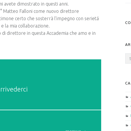
 mi avete dimostrato in questi anni.
 M° Matteo Falloni come nuovo direttore
estimone certo che sosterrà l’impegno con serietá
CO
e la mia collaborazione.
lo di direttore in questa Accademia che amo e in
AR
Arc
CA
rrivederci