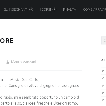
Accademia
Skip
GLI INSEGNANTI
I CORSI
FINALITA’
COME ARRIVA
San
to
Sea
TORE
Carlo
content
AR
e
Mauro Vanzani
site
demia di Musica San Carlo,
navigation
 nel Consiglio direttivo di giugno ho rassegnato
to ruolo, mi è sembrato opportuno un cambio di
erto alla scuola idee fresche e ulteriori stimoli.