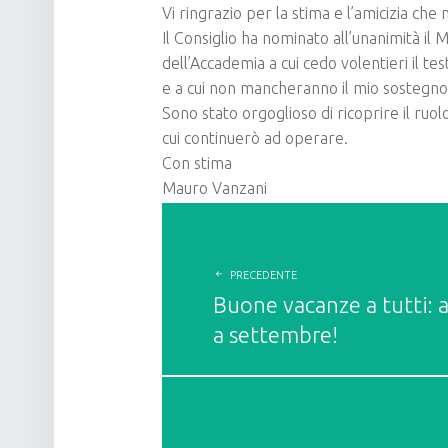
Vi ringrazio per la stima e l’amicizia che
Il Consiglio ha nominato all’unanimità il
dell’Accademia a cui cedo volentieri il t
e a cui non mancheranno il mio sostegno 
Sono stato orgoglioso di ricoprire il ruo
cui continuerò ad operare.
Con stima
Mauro Vanzani
POST
NAVIGATION
PRECEDENTE
Buone vacanze a tutti: a
a settembre!