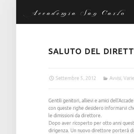
Accademia San Carlo
SALUTO DEL DIRET
Settembre 5, 2012
Avvisi
,
Vari
Gentili genitori, allievi e amici dell’Acca
con queste righe desidero informarvi che
le dimissioni da direttore.
Dopo aver ricoperto per otto anni ques
dirigenza. Un nuovo direttore porterà di c