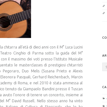
CO
 chitarra all’età di dieci anni con il M° Luca Lucini
Teatro Cinghio di Parma sotto la guida del M°
AR
on il massimo dei voti presso l’Istituto Musicale
entato le masterclasses di prestigiosi chitarristi
Arc
olo Pegoraro, Duo Melis (Susana Prieto e Alexis
, Eleonora Pasquali, Gerhard Reichenbach, Marcin
 Academy di Roma, e nel 2010 è stata ammessa al
CA
tico tenuto da Giampaolo Bandini presso il Tuscan
ha avuto l’onore di tenere un concerto, insieme ai
a del M° David Russell. Nello stesso anno ha vinto
tuto Italiano di Cultura di Stoccarda, che le ha