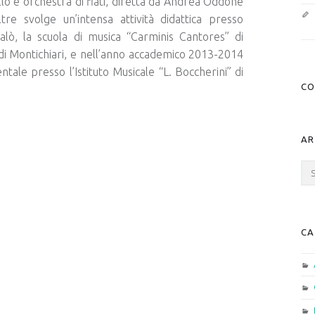
llo e orchestra di fiati, diretta da Andrea Oddone
oltre svolge un’intensa attività didattica presso
alò, la scuola di musica “Carminis Cantores” di
 di Montichiari, e nell’anno accademico 2013-2014
ale presso l’Istituto Musicale “L. Boccherini” di
CO
AR
Arc
CA