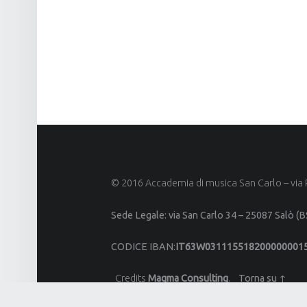
© 2016 Accademia di musica San Carlo – via 
Sede Legale: via San Carlo 34 –
25087 Salò (
CODICE IBAN
:
IT63W031115518200000001
Credits
Magma Consulting
.
Torna su ↑