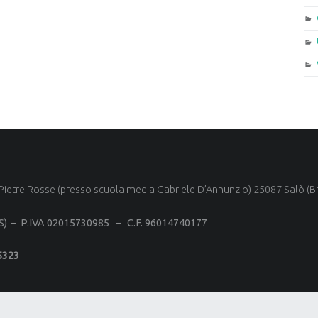
Pietre Rosse (presso scuola media Gabriele D’Annunzio) 25087 Salò (Br
BS) –
P.IVA 02015730985 –
C.F. 96014740177
5323