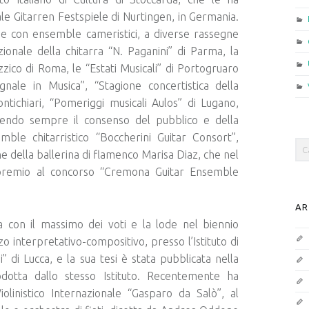
le Gitarren Festspiele di Nurtingen, in Germania.
he con ensemble cameristici, a diverse rassegne
zionale della chitarra “N. Paganini” di Parma, la
zico di Roma, le “Estati Musicali” di Portogruaro
ignale in Musica”, “Stagione concertistica della
ontichiari, “Pomeriggi musicali Aulos” di Lugano,
evendo sempre il consenso del pubblico e della
ble chitarristico “Boccherini Guitar Consort”,
Sea
ne della ballerina di flamenco Marisa Diaz, che nel
 premio al concorso “Cremona Guitar Ensemble
AR
a con il massimo dei voti e la lode nel biennio
zo interpretativo-compositivo, presso l’Istituto di
 di Lucca, e la sua tesi è stata pubblicata nella
odotta dallo stesso Istituto. Recentemente ha
iolinistico Internazionale “Gasparo da Salò”, al