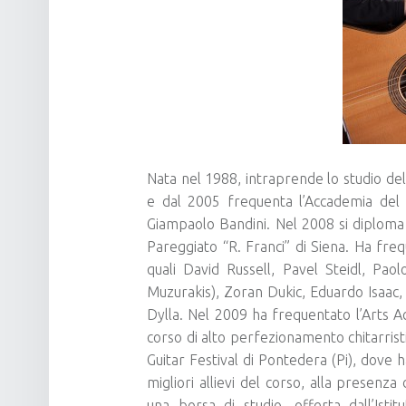
Nata nel 1988, intraprende lo studio della
e dal 2005 frequenta l’Accademia del 
Giampaolo Bandini. Nel 2008 si diploma c
Pareggiato “R. Franci” di Siena. Ha frequ
quali David Russell, Pavel Steidl, Pa
Muzurakis), Zoran Dukic, Eduardo Isaac
Dylla. Nel 2009 ha frequentato l’Arts
corso di alto perfezionamento chitarris
Guitar Festival di Pontedera (Pi), dove 
migliori allievi del corso, alla presenz
una borsa di studio, offerta dall’Isti