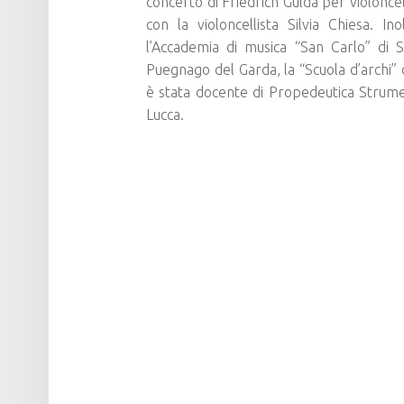
concerto di Friedrich Gulda per violonce
con la violoncellista Silvia Chiesa. In
l’Accademia di musica “San Carlo” di S
Puegnago del Garda, la “Scuola d’archi”
è stata docente di Propedeutica Strument
Lucca.