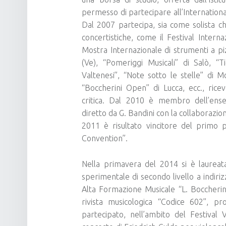
permesso di partecipare all’Internationa
Dal 2007 partecipa, sia come solista c
concertistiche, come il Festival Interna
Mostra Internazionale di strumenti a piz
(Ve), “Pomeriggi Musicali” di Salò, “T
Valtenesi”, “Note sotto le stelle” di M
“Boccherini Open” di Lucca, ecc., ric
critica. Dal 2010 è membro dell’ensem
diretto da G. Bandini con la collaborazio
2011 è risultato vincitore del primo
Convention”.
Nella primavera del 2014 si è laureat
sperimentale di secondo livello a indiriz
Alta Formazione Musicale “L. Boccherini”
rivista musicologica “Codice 602”, pr
partecipato, nell’ambito del Festival V