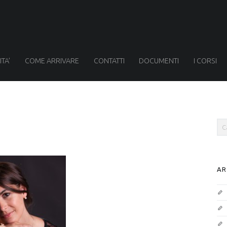
ITA’
COME ARRIVARE
CONTATTI
DOCUMENTI
I CORSI
Sea
AR