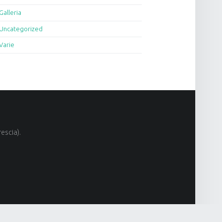
Galleria
Uncategorized
Varie
escia).