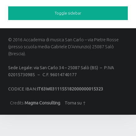
Toggle sidebar
© 2016 Accademia di musica San Carlo – via Pietre Rosse
(presso scuola media Gabriele D’Annunzio) 25087 Salò
(Brescia).
Sede Legale: via San Carlo 34 –
25087 Salò (BS) –
P.IVA
02015730985 –
C.F. 96014740177
CODICE IBAN
:
IT63W0311155182000000015323
Credits
Magma Consulting
.
Torna su ↑