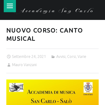
Accademia
Skip
Accademia San Carlo
San
to
Carlo
content
site
NUOVO CORSO: CANTO
navigation
MUSICAL
Settembre 24, 2021
Avvisi
,
Corsi
,
Varie
Mauro Vanzani