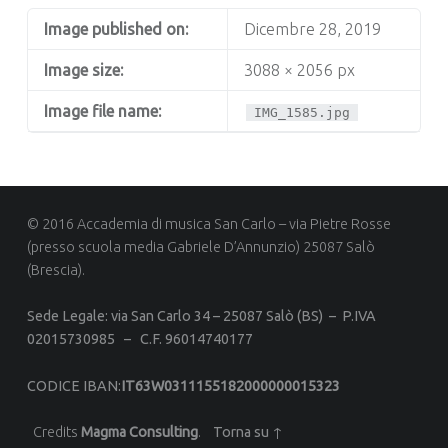
Image published on:
Dicembre 28, 2019
Image size:
3088 × 2056 px
Image file name:
IMG_1585.jpg
© 2016 Accademia di musica San Carlo – via Pietre Rosse
(presso scuola media Gabriele D’Annunzio) 25087 Salò
(Brescia).
Sede Legale: via San Carlo 34 –
25087 Salò (BS) –
P.IVA
02015730985 –
C.F. 96014740177
CODICE IBAN
:
IT63W0311155182000000015323
Credits
Magma Consulting
.
Torna su ↑