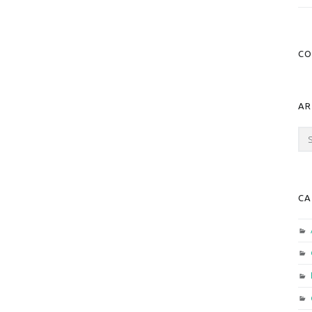
CO
AR
Arc
CA