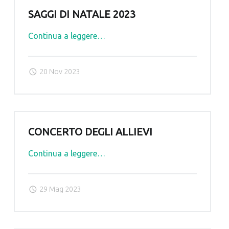
SAGGI DI NATALE 2023
"SAGGI
Continua a leggere
…
DI
NATALE
20 Nov 2023
2023"
CONCERTO DEGLI ALLIEVI
"CONCERTO
Continua a leggere
…
DEGLI
ALLIEVI"
29 Mag 2023