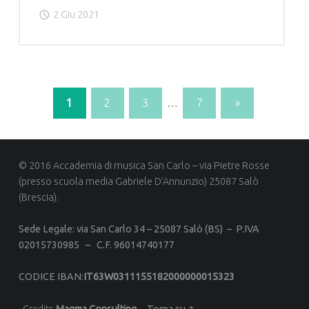
2 Giu 2021
di
canto
-
Viviana
Laffranchi"
1
2
3
…
7
»
© 2016 Accademia di musica San Carlo – via Pietre Rosse
(presso scuola media Gabriele D’Annunzio) 25087 Salò
(Brescia).
Sede Legale: via San Carlo 34 –
25087 Salò (BS) –
P.IVA
02015730985 –
C.F. 96014740177
CODICE IBAN
:
IT63W0311155182000000015323
Credits
Magma Consulting
.
Torna su ↑