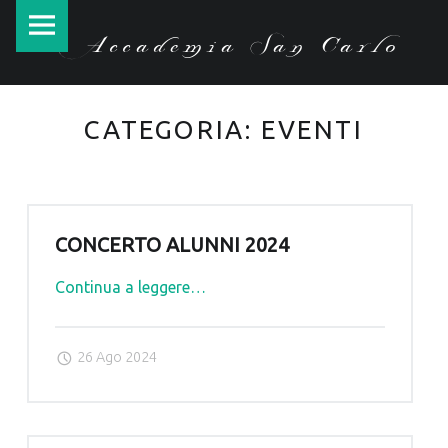
Accademia
Skip
Accademia San Carlo
San
to
Carlo
content
site
CATEGORIA:
EVENTI
navigation
CONCERTO ALUNNI 2024
"Concerto
Continua a leggere
…
alunni
2024"
26 Ago 2024