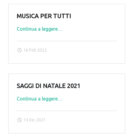
MUSICA PER TUTTI
"MUSICA
Continua a leggere
…
PER
TUTTI"
16 Feb 2022
SAGGI DI NATALE 2021
"Saggi
Continua a leggere
…
di
Natale
14 Dic 2021
2021"