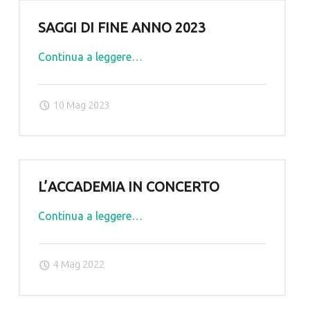
SAGGI DI FINE ANNO 2023
"Saggi
Continua a leggere
…
di
fine
10 Mag 2023
anno
2023"
L’ACCADEMIA IN CONCERTO
"L’Accademia
Continua a leggere
…
in
Concerto"
4 Mag 2022