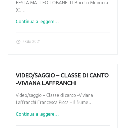
FESTA MATTEO TOBANELLI Boceto Menorca
(C.…
"Saggio/Video
Continua a leggere
…
Chitarra
–
7 Giu 2021
Classe
M°
Chiara
Festa"
VIDEO/SAGGIO – CLASSE DI CANTO
-VIVIANA LAFFRANCHI
Video/saggio – Classe di canto -Viviana
Laffranchi Francesca Picca – Il fiume…
"Video/saggio
Continua a leggere
…
–
Classe