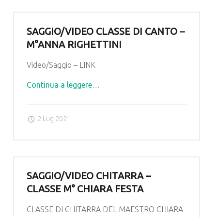
SAGGIO/VIDEO CLASSE DI CANTO –
M°ANNA RIGHETTINI
Video/Saggio – LINK
"Saggio/Video
Continua a leggere
…
Classe
di
2 Lug 2021
Canto
–
M°Anna
Righettini"
SAGGIO/VIDEO CHITARRA –
CLASSE M° CHIARA FESTA
CLASSE DI CHITARRA DEL MAESTRO CHIARA