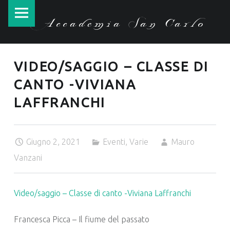
Accademia
Skip
Accademia San Carlo
San
to
Carlo
content
site
VIDEO/SAGGIO – CLASSE DI
navigation
CANTO -VIVIANA
LAFFRANCHI
Giugno 2, 2021
Eventi
,
Varie
Mauro
Vanzani
Video/saggio – Classe di canto -Viviana Laffranchi
Francesca Picca – Il fiume del passato