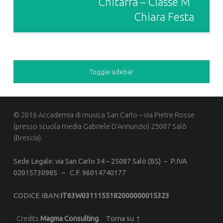
Chitarra – Classe M°
Chiara Festa
Toggle sidebar
© 2016 Accademia di musica San Carlo – via Pietre Rosse
(presso scuola media Gabriele D’Annunzio) 25087 Salò
(Brescia).
Sede Legale: via San Carlo 34 –
25087 Salò (BS) –
P.IVA
02015730985 –
C.F. 96014740177
CODICE IBAN
:
IT63W0311155182000000015323
Credits
Magma Consulting
.
Torna su ↑