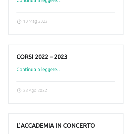
"Saggi
Continua a leggere
…
di
fine
10 Mag 2023
anno
2023"
CORSI 2022 – 2023
"Corsi
Continua a leggere
…
2022
–
28 Ago 2022
2023"
L’ACCADEMIA IN CONCERTO