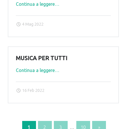
"L’Accademia
Continua a leggere
…
in
Concerto"
4 Mag 2022
MUSICA PER TUTTI
"MUSICA
Continua a leggere
…
PER
TUTTI"
16 Feb 2022
1
2
3
…
10
»