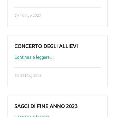
E
PROMOZIONI
16 Ago 2023
–
CORSI
2023-
2024
–"
CONCERTO DEGLI ALLIEVI
"CONCERTO
Continua a leggere
…
DEGLI
ALLIEVI"
29 Mag 2023
SAGGI DI FINE ANNO 2023