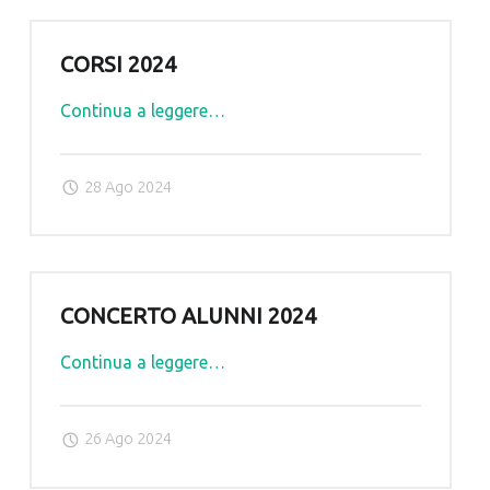
CORSI 2024
"Corsi
Continua a leggere
…
2024"
28 Ago 2024
CONCERTO ALUNNI 2024
"Concerto
Continua a leggere
…
alunni
2024"
26 Ago 2024