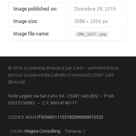
Image published on:
Dicembre 28, 2019
Image size:
3088 × 2056 px
Image file name:
IMG_1627.jpg
© 2016 Accademia di musica San Carlo – via Pietre Rosse
(presso scuola media Gabriele D’Annunzio) 25087 Salò
(Brescia).
Sede Legale: via San Carlo 34 –
25087 Salò (BS) –
P.IVA
02015730985 –
C.F. 96014740177
CODICE IBAN
:
IT63W0311155182000000015323
Credits
Magma Consulting
.
Torna su ↑