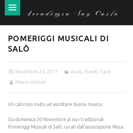
Accademia
Skip
Accademia San Carlo
San
to
Carlo
content
site
POMERIGGI MUSICALI DI
navigation
SALÒ
Novembre 24, 2011
Avvisi
,
Eventi
,
Varie
Mauro Vanzani
Un caloroso invito ad ascoltare buona musica.
Da domenica 20 Novembre al via i tradizionali
Pomeriggi Musicali di Salò, curati dall’associazione Musa.