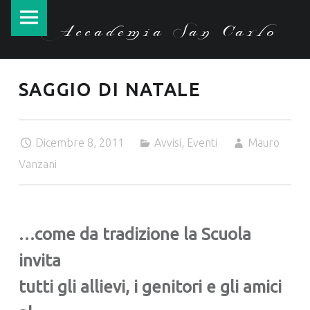
Accademia
Skip
Accademia San Carlo
San
to
Carlo
content
site
SAGGIO DI NATALE
navigation
Dicembre 8, 2011
Avvisi
,
Eventi
Mauro
Vanzani
…come da tradizione la Scuola
invita
tutti gli allievi,
i genitori e gli amici