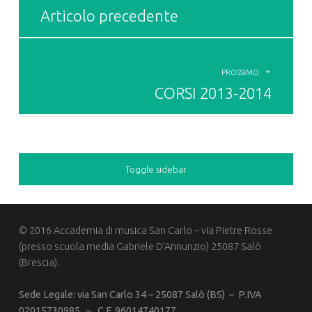
Articolo precedente
PROSSIMO
CORSI 2013-2014
Toggle sidebar
© 2016 Accademia di musica San Carlo – via Pietre Rosse
(presso scuola media Gabriele D’Annunzio) 25087 Salò
(Brescia).
Sede Legale: via San Carlo 34 –
25087 Salò (BS) –
P.IVA
02015730985 –
C.F. 96014740177