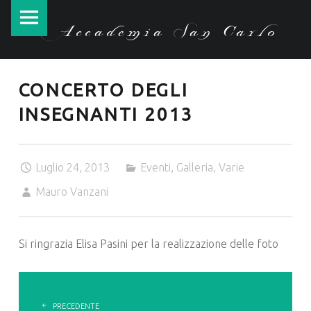
Accademia
Skip
Accademia San Carlo
San
to
Carlo
content
site
CONCERTO DEGLI
navigation
INSEGNANTI 2013
Luglio 24, 2013
Eventi
,
Galleria
,
Varie
Mauro Vanzani
Si ringrazia Elisa Pasini per la realizzazione delle foto
POST
NAVIGATION
PRECEDENTE