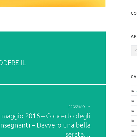
CO
AR
Arc
ODERE IL
CA
PROSSIMO
 maggio 2016 – Concerto degli
Insegnanti – Davvero una bella
serata…