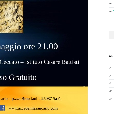
Sea
AR