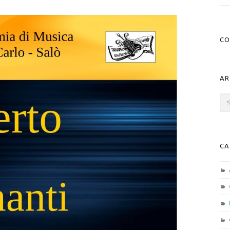
CO
AR
Arc
CA